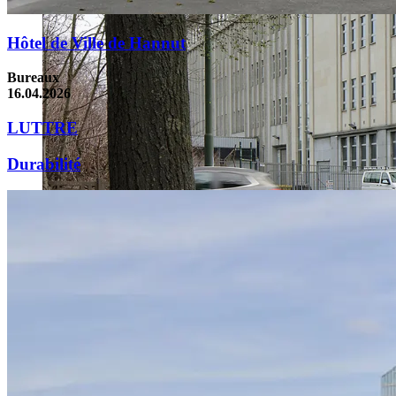
Hôtel de Ville de Hannut
Bureaux
16.04.2026
LUTTRE
Durabilité
Luttre
Logements