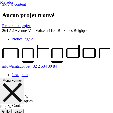
Matador
Skip to content
Matador
Aucun projet trouvé
Atelier
Actualités
Thématiques
Retour aux projets
Contact
264 A2 Avenue Van Volxem 1190 Bruxelles Belgique
Projets
Notice légale
Logements
Éducation
Bureaux
Culture
Urbanisme
info@matador.be
+32 2 534 30 84
Grille
Liste
Instagram
Menu
Fermer
Matador
Atelier
Actualités
Thématiques
Contact
Projets
Grille
Liste